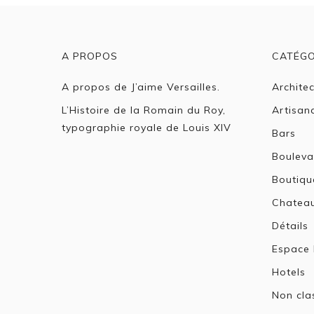
l’article
A PROPOS
CATÉGO
A propos de J’aime Versailles.
Archite
L’Histoire de la Romain du Roy,
Artisan
typographie royale de Louis XIV
Bars
Bouleva
Boutiqu
Chatea
Détails
Espace 
Hotels
Non cla