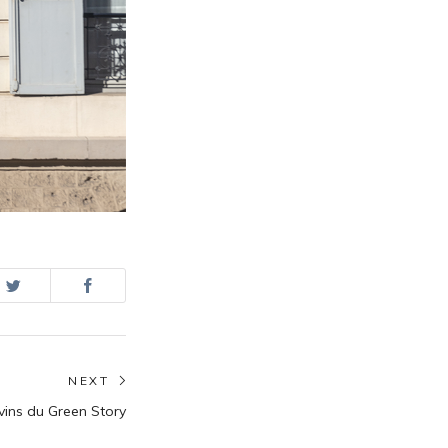
NEXT
Next
 vins du Green Story
post: