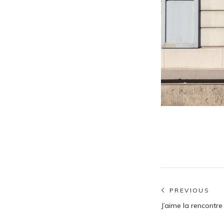
Navigatio
PREVIOUS
Previous
de
J’aime la rencontre
post: