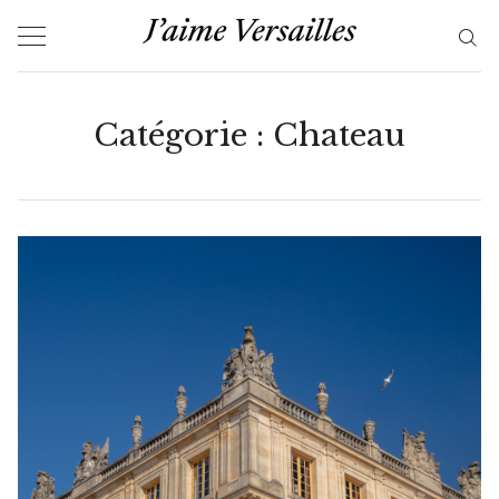
Skip
to
content
Catégorie :
Chateau