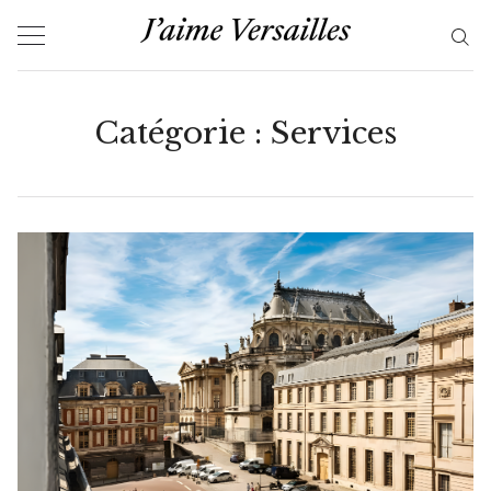
Skip
to
content
Catégorie :
Services