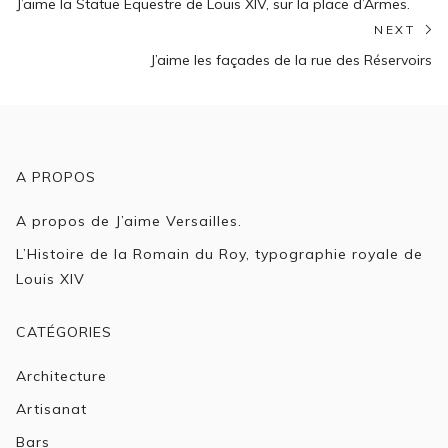
Previous
de
J’aime la Statue Equestre de Louis XIV, sur la place d’Armes.
post:
NEXT
l’article
N
J’aime les façades de la rue des Réservoirs
po
A PROPOS
A propos de J’aime Versailles.
L’Histoire de la Romain du Roy, typographie royale de
Louis XIV
CATÉGORIES
Architecture
Artisanat
Bars