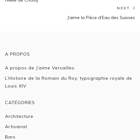
l’Allée de Choisy.
l’article
NEXT
N
J’aime la Pièce d’Eau des Suisses
po
A PROPOS
A propos de J’aime Versailles.
L’Histoire de la Romain du Roy, typographie royale de
Louis XIV
CATÉGORIES
Architecture
Artisanat
Bars