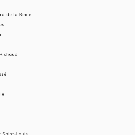
rd de la Reine
es
u
Richaud
ssé
ie
r Saint-Louis