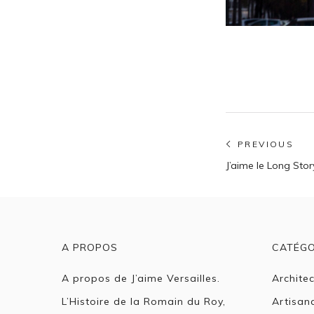
Navigatio
PREVIOUS
Previous
de
J’aime le Long Stor
post:
l’article
A PROPOS
CATÉGO
A propos de J’aime Versailles.
Archite
L’Histoire de la Romain du Roy,
Artisan