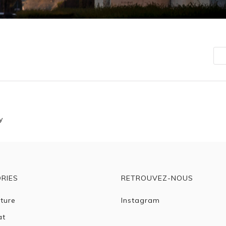
n
y
RIES
RETROUVEZ-NOUS
cture
Instagram
at