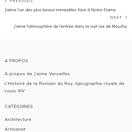
Navigation
PREVIOUS
Previous
de
J’aime l’un des plus beaux immeubles face à Notre-Dame.
post:
NEXT
l’article
N
J’aime l’atmosphère de l’entrée dans la nuit rue de Mouchy.
po
A PROPOS
A propos de J’aime Versailles.
L’Histoire de la Romain du Roy, typographie royale de
Louis XIV
CATÉGORIES
Architecture
Artisanat